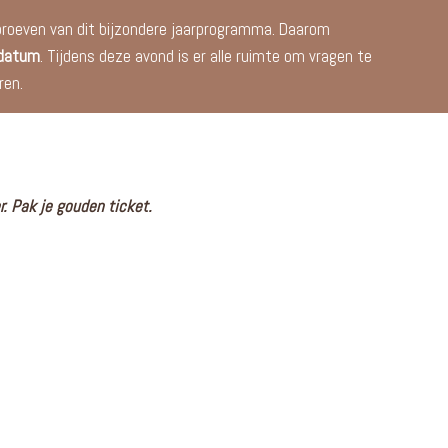
proeven van dit bijzondere jaarprogramma. Daarom
 datum
. Tijdens deze avond is er alle ruimte om vragen te
ren.
 Pak je gouden ticket.