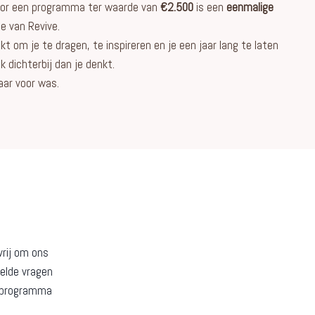
or een programma ter waarde van
€2.500
is een
eenmalige
ie van Revive.
t om je te dragen, te inspireren en je een jaar lang te laten
jk dichterbij dan je denkt.
aar voor was.
vrij om ons
telde vragen
arprogramma