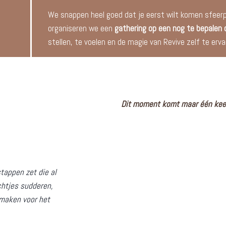
We snappen heel goed dat je eerst wilt komen sfeer
organiseren we een
gathering op een nog te bepalen
stellen, te voelen en de magie van Revive zelf te erva
Dit moment komt maar één keer.
stappen zet die al
achtjes sudderen,
 maken voor het