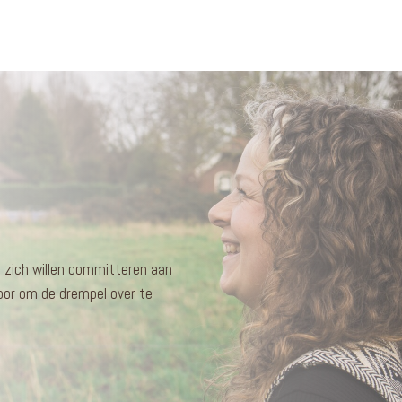
 zich willen committeren aan
 voor om de drempel over te