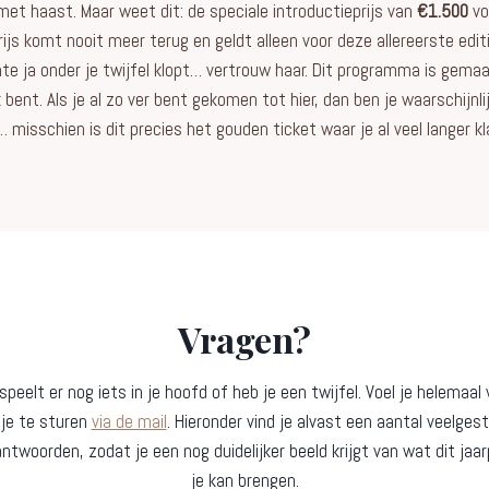
met haast. Maar weet dit: de speciale introductieprijs van
€1.500
vo
rijs komt nooit meer terug en geldt alleen voor deze allereerste edit
chte ja onder je twijfel klopt… vertrouw haar. Dit programma is gemaak
jk bent. Als je al zo ver bent gekomen tot hier, dan ben je waarschijnli
 misschien is dit precies het gouden ticket waar je al veel langer kl
Vragen?
speelt er nog iets in je hoofd of heb je een twijfel. Voel je helemaal 
tje te sturen
via de mail
. Hieronder vind je alvast een aantal veelges
ntwoorden, zodat je een nog duidelijker beeld krijgt van wat dit ja
je kan brengen.